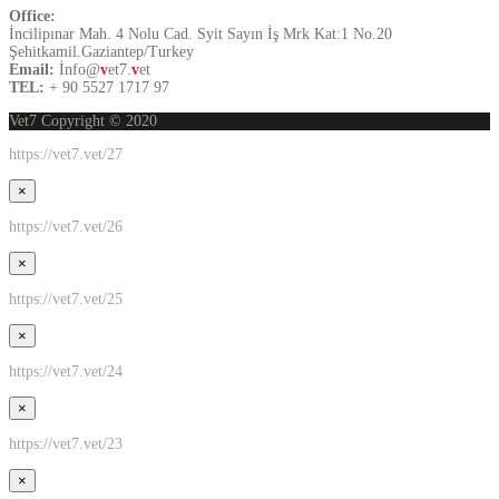
Office:
İncilipınar Mah. 4 Nolu Cad. Syit Sayın İş Mrk Kat:1 No.20
Şehitkamil.Gaziantep/Turkey
Email:
İnfo@
v
et7.
v
et
TEL:
+ 90 5527 1717 97
Vet7 Copyright © 2020
https://vet7.vet/27
×
https://vet7.vet/26
×
https://vet7.vet/25
×
https://vet7.vet/24
×
https://vet7.vet/23
×