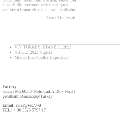
laudantium, totam rem aperiam, eaque ipsa
quae ab illo inventore veritatis et quasi
architecto beatae vitae dicta sunt explicabo.
Trust The result
Latest News
VIV TURKEY ISTANBUL 2023
NIPOLI 2023 Nigeria
Middle East Poultry Expo 2023
Turkey
Factory
Sanayi Mh.60359 Nolu.Cad.A.Blok No:31
Şehitkamil.Gaziantep/Turkey
Email:
sales@
v
et7.
v
et
TEL:
+ 90 5528 5797 17
Contact US