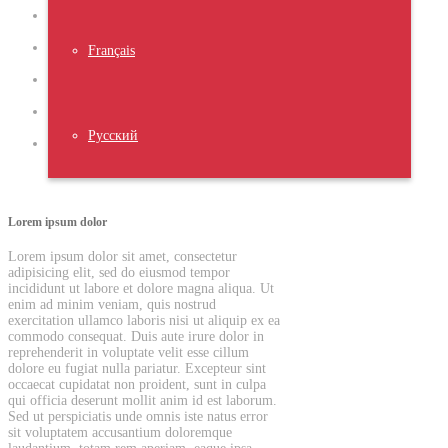
Minim veniam, quis nostrud
exercitation .
Voluptate velit esse cillum dolore eu
Français
fugiat nulla.
Nemo enim ipsam voluptatem quia
voluptas.
Lorem ipsum dolor sit amet, consectetur
adipisicing.
Русский
Minim veniam, quis nostrud
exercitation .
Lorem ipsum dolor
Lorem ipsum dolor sit amet, consectetur
adipisicing elit, sed do eiusmod tempor
incididunt ut labore et dolore magna aliqua. Ut
enim ad minim veniam, quis nostrud
exercitation ullamco laboris nisi ut aliquip ex ea
commodo consequat. Duis aute irure dolor in
reprehenderit in voluptate velit esse cillum
dolore eu fugiat nulla pariatur. Excepteur sint
occaecat cupidatat non proident, sunt in culpa
qui officia deserunt mollit anim id est laborum.
Sed ut perspiciatis unde omnis iste natus error
sit voluptatem accusantium doloremque