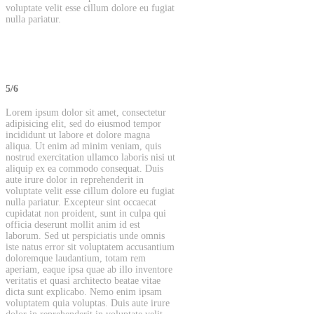
voluptate velit esse cillum dolore eu fugiat
nulla pariatur.
5/6
Lorem ipsum dolor sit amet, consectetur
adipisicing elit, sed do eiusmod tempor
incididunt ut labore et dolore magna
aliqua. Ut enim ad minim veniam, quis
nostrud exercitation ullamco laboris nisi ut
aliquip ex ea commodo consequat. Duis
aute irure dolor in reprehenderit in
voluptate velit esse cillum dolore eu fugiat
nulla pariatur. Excepteur sint occaecat
cupidatat non proident, sunt in culpa qui
officia deserunt mollit anim id est
laborum. Sed ut perspiciatis unde omnis
iste natus error sit voluptatem accusantium
doloremque laudantium, totam rem
aperiam, eaque ipsa quae ab illo inventore
veritatis et quasi architecto beatae vitae
dicta sunt explicabo. Nemo enim ipsam
voluptatem quia voluptas. Duis aute irure