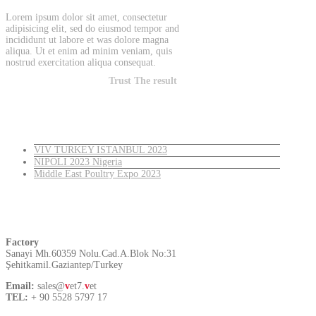
Lorem ipsum dolor sit amet, consectetur
adipisicing elit, sed do eiusmod tempor and
incididunt ut labore et was dolore magna
aliqua. Ut et enim ad minim veniam, quis
nostrud exercitation aliqua consequat.
Trust The result
Latest News
VIV TURKEY ISTANBUL 2023
NIPOLI 2023 Nigeria
Middle East Poultry Expo 2023
Turkey
Factory
Sanayi Mh.60359 Nolu.Cad.A.Blok No:31
Şehitkamil.Gaziantep/Turkey
Email:
sales@
v
et7.
v
et
TEL:
+ 90 5528 5797 17