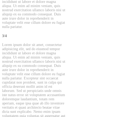
incididunt ut labore et dolore magna
aliqua. Ut enim ad minim veniam, quis
nostrud exercitation ullamco laboris nisi ut
aliquip ex ea commodo consequat. Duis
aute irure dolor in reprehenderit in
voluptate velit esse cillum dolore eu fugiat
nulla pariatur.
3/4
Lorem ipsum dolor sit amet, consectetur
adipisicing elit, sed do eiusmod tempor
incididunt ut labore et dolore magna
aliqua. Ut enim ad minim veniam, quis
nostrud exercitation ullamco laboris nisi ut
aliquip ex ea commodo consequat. Duis
aute irure dolor in reprehenderit in
voluptate velit esse cillum dolore eu fugiat
nulla pariatur. Excepteur sint occaecat
cupidatat non proident, sunt in culpa qui
officia deserunt mollit anim id est
laborum. Sed ut perspiciatis unde omnis
iste natus error sit voluptatem accusantium
doloremque laudantium, totam rem
aperiam, eaque ipsa quae ab illo inventore
veritatis et quasi architecto beatae vitae
dicta sunt explicabo. Nemo enim ipsam
voluptatem quia voluptas sit aspernatur aut