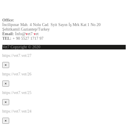
Contact US
Office:
İncilipınar Mah. 4 Nolu Cad. Syit Sayın İş Mrk Kat:1 No.20
Şehitkamil.Gaziantep/Turkey
Email:
İnfo@
v
et7.
v
et
TEL:
+ 90 5527 1717 97
Vet7 Copyright © 2020
https://vet7.vet/27
×
https://vet7.vet/26
×
https://vet7.vet/25
×
https://vet7.vet/24
×