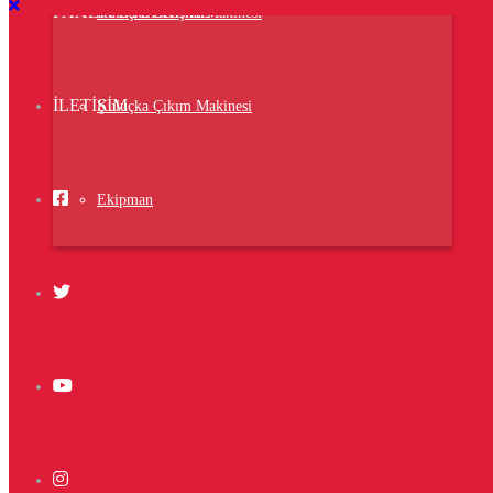
Fabrika
FAALIYETLERIMIZ
Kuluçka Gelişim Makinesi
Sanayi Mh.60359 Nolu.Cad.A.Blok No:31
Şehitkamil.Gaziantep/Turkey
Eposta:
sales@
v
et7.
v
et
TEL:
+ 90 5528 5797 17
ILETIŞIM
Kuluçka Çıkım Makinesi
Bizimle iletişim kurunuz
Ekipman
Şirket:
İncilipınar Mah. 4 Nolu Cad. Syit Sayın İş Mrk Kat:1 No.20
Şehitkamil.Gaziantep/Turkey
E-posta:
İnfo@
v
et7.
v
et
TEL:
+ 90 5527 1717 97
Vet7 Copyright © 2020