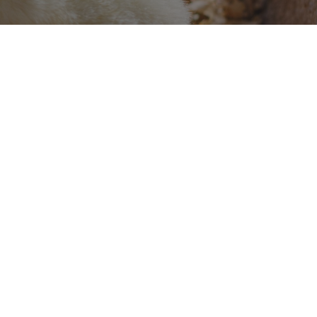
ncubateurs pour vous. Grâce à recruter les meilleurs talents;
on, nous pouvons couvrir la grande majorité des besoins de nos
our vous fournir tous les détails.