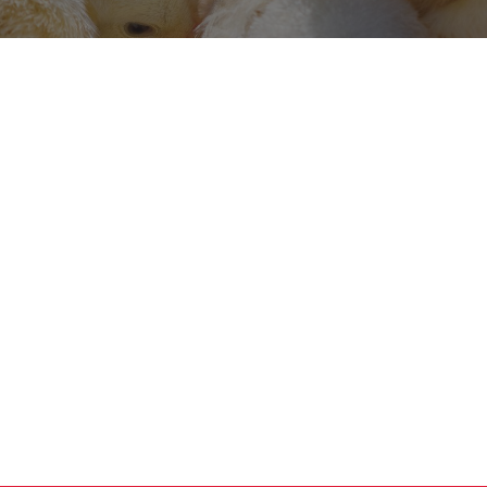
Qui sommes-nous?
VET7 a été créé pour remplir sa mission en construisant les meilleurs i
chacun de nos employés est un expert dans ce domaine. Pour cette rais
clients dans le domaine de l’éclosion.
Contactez-nous n’importe quand
Si vous êtes intéressé à commander nos produits, faites-le-nous savoir p