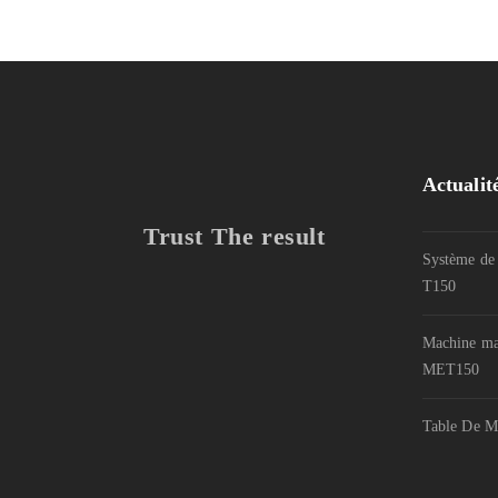
Actualit
Trust The result
Système de 
T150
Machine man
MET150
Table De M