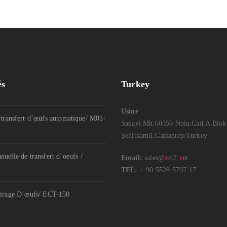
és
Turkey
Usine
transfert d’œufs automatique/ M01-
Sanayi Mh.60359 Nolu.Cad.A.Blok
Şehitkamil.Gaziantep/Turkey
uelle de transfert d’oeufs /
Email:
sales@
v
et7.
v
et
TEL:
+ 90 5528 5797 17
irage D’œufs/ ECT-150