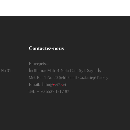
Contactez-nous
Entreprise:
 No:31
İncilipınar Mah. 4 Nolu Cad. Syit Sayın İş
Mrk Kat:1 No.20 Şehitkamil.Gaziantep/Turkey
Email:
İnfo@
v
et7.
v
et
Tél:
+ 90 5527 1717 97